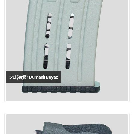
5'Li Şarjör Dumanlı Beyaz