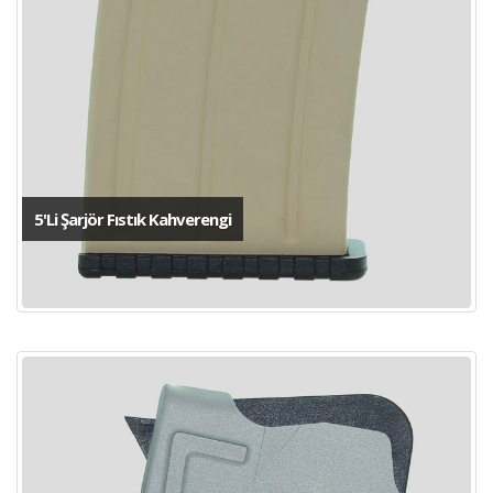
5'Li Şarjör Fıstık Kahverengi