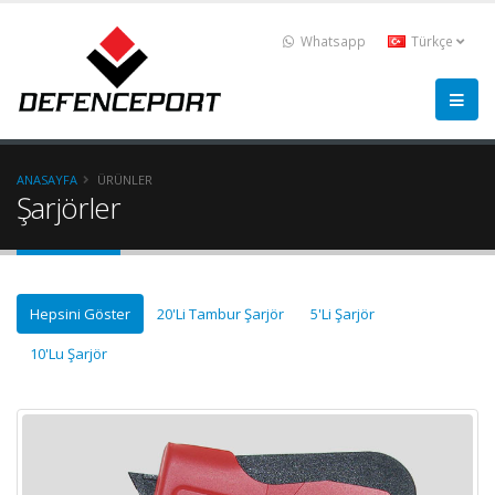
Whatsapp
Türkçe
ANASAYFA
ÜRÜNLER
Şarjörler
Hepsini Göster
20'Li Tambur Şarjör
5'Li Şarjör
10'Lu Şarjör