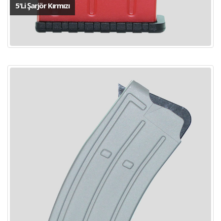
5'Li Şarjör Kırmızı