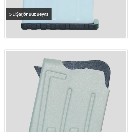
5'Li Şarjör Buz Beyaz