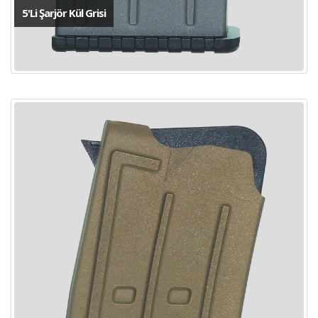
5'Li Şarjör Kül Grisi