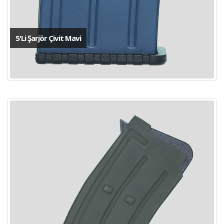
5'Li Şarjör Çivit Mavi