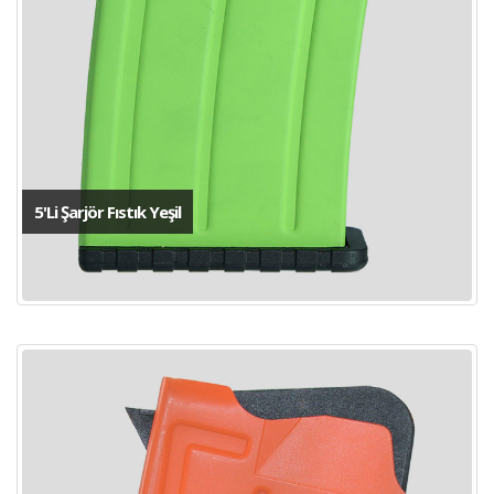
5'Li Şarjör Fıstık Yeşil