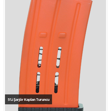
5'Li Şarjör Kaplan Turuncu