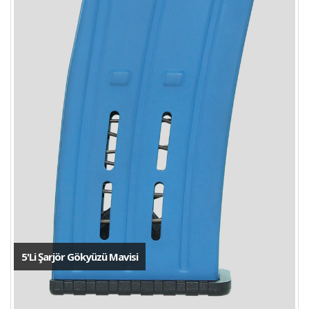
5'Li Şarjör Gökyüzü Mavisi