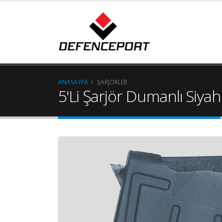
ANASAYFA
ŞARJÖRLER
5'Li Şarjör Dumanlı Siyah