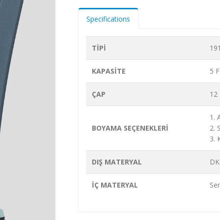
Specifications
TİPİ
19
KAPASİTE
5 F
ÇAP
12
1.
BOYAMA SEÇENEKLERİ
2.
3.
DIŞ MATERYAL
DK
İÇ MATERYAL
Sen