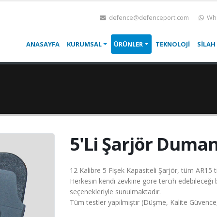
defence@defenceport.com
Wha
ANASAYFA
KURUMSAL
ÜRÜNLER
TEKNOLOJİ
SİLAH
5'Li Şarjör Duman
12 Kalibre 5 Fişek Kapasiteli Şarjör, tüm AR15 tipi
Herkesin kendi zevkine göre tercih edebileceği 
seçenekleriyle sunulmaktadır.
Tüm testler yapılmıştır (Düşme, Kalite Güvence, At