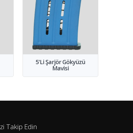
5'Li Şarjör Gökyüzü
Mavisi
izi Takip Edin