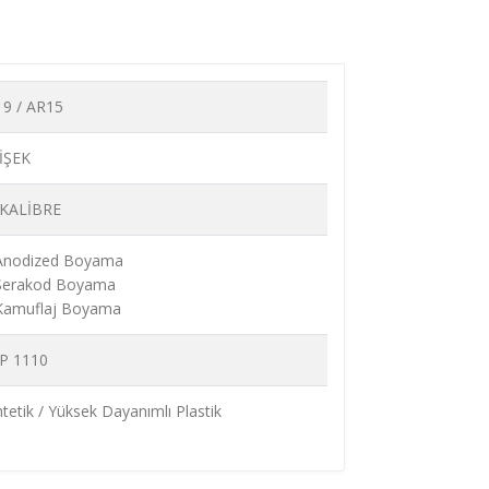
19 / AR15
İŞEK
 KALİBRE
 Anodized Boyama
 Serakod Boyama
 Kamuflaj Boyama
P 1110
tetik / Yüksek Dayanımlı Plastik