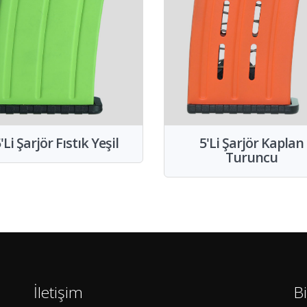
'Li Şarjör Fıstık Yeşil
5'Li Şarjör Kaplan
Turuncu
İletişim
B