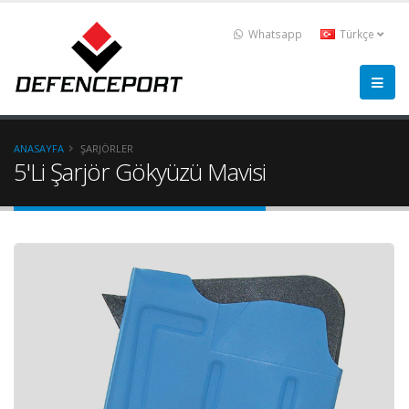
Whatsapp
Türkçe
ANASAYFA
ŞARJÖRLER
5'Li Şarjör Gökyüzü Mavisi