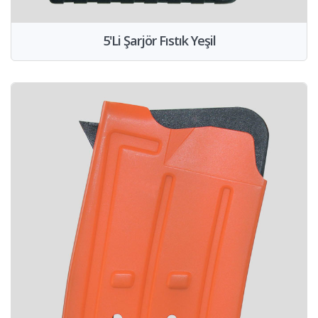
5'Li Şarjör Fıstık Yeşil