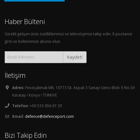
Haber Bülteni
Sürekli gelişen ürün özelliklerimizi ve teknolojimizi takip edin. E-postanızı
girin ve bültenimize abone olun.
Kaydet!
İletişim
Adres:
Fevziçakmak Mh, 10773 Sk. Aspak 3 Sanayi Sitesi Blok: E No:3/I
Karatay / Konya / TÜRKİYE
Telefon:
+90 533 656 67 20
Email:
defence@defenceport.com
Bizi Takip Edin