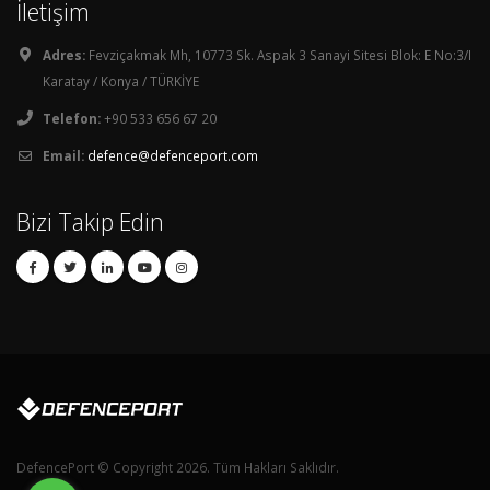
İletişim
Adres:
Fevziçakmak Mh, 10773 Sk. Aspak 3 Sanayi Sitesi Blok: E No:3/I
Karatay / Konya / TÜRKİYE
Telefon:
+90 533 656 67 20
Email:
defence@defenceport.com
Bizi Takip Edin
DefencePort © Copyright 2026. Tüm Hakları Saklıdır.