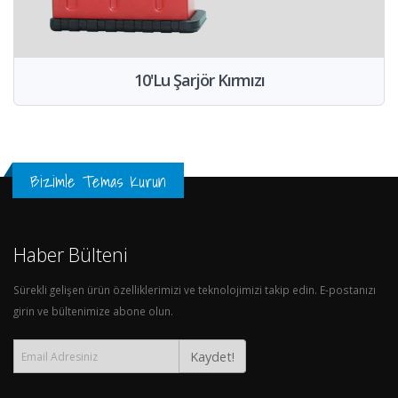
10'Lu Şarjör Kırmızı
Bizimle Temas Kurun
Haber Bülteni
Sürekli gelişen ürün özelliklerimizi ve teknolojimizi takip edin. E-postanızı
girin ve bültenimize abone olun.
Kaydet!