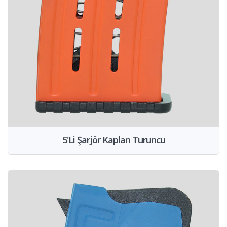
5'Li Şarjör Kaplan Turuncu