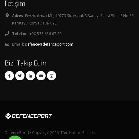
İletişim
Adres:
Fevziçakmak Mh, 10773 Sk. Aspak 3 Sanayi Sitesi Blok: E No:3/I
Karatay / Konya / TÜRKİYE
Telefon:
+90 533 656 67 20
Email:
defence@defenceport.com
Bizi Takip Edin
DefencePort © Copyright 2026. Tüm Hakları Saklıdır.