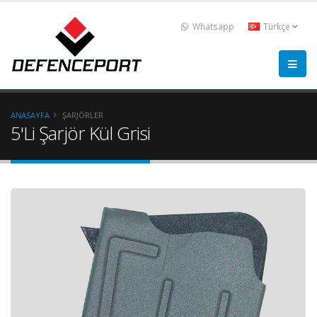
Whatsapp
Türkçe
ANASAYFA
ŞARJÖRLER
5'Li Şarjör Kül Grisi