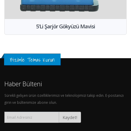
5'Li Şarjör Gökyüzü Mavisi
Bizimle Temas Kurun
Haber Bülteni
Sürekli gelişen ürün özelliklerimizi ve teknolojimizi takip edin. E-postanızı
girin ve bültenimize abone olun.
Kaydet!