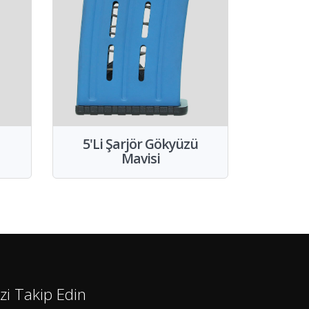
5'Li Şarjör Gökyüzü
Mavisi
izi Takip Edin