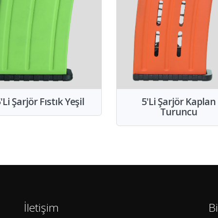
'Li Şarjör Fıstık Yeşil
5'Li Şarjör Kaplan
Turuncu
İletişim
B