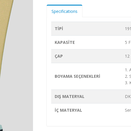
Specifications
TİPİ
19
KAPASİTE
5 F
ÇAP
12
1.
BOYAMA SEÇENEKLERİ
2.
3.
DIŞ MATERYAL
DK
İÇ MATERYAL
Sen