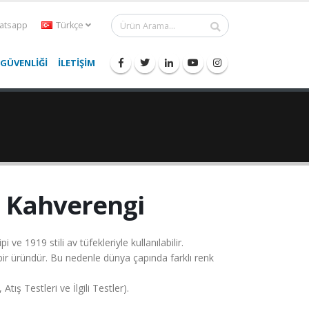
tsapp
Türkçe
 GÜVENLİĞİ
İLETİŞİM
la Kahverengi
 ve 1919 stili av tüfekleriyle kullanılabilir.
bir üründür. Bu nedenle dünya çapında farklı renk
ış Testleri ve İlgili Testler).