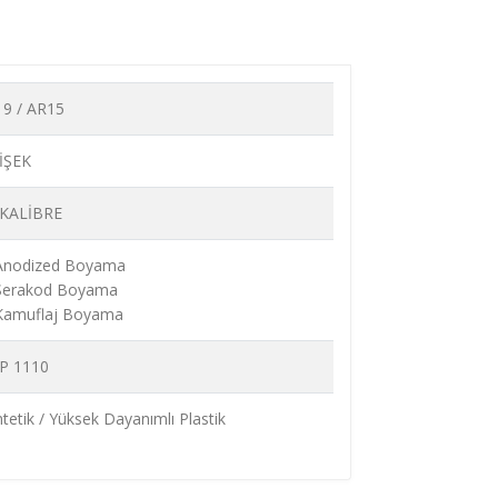
19 / AR15
İŞEK
 KALİBRE
 Anodized Boyama
 Serakod Boyama
 Kamuflaj Boyama
P 1110
tetik / Yüksek Dayanımlı Plastik