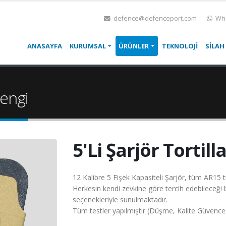
defence@defenceport.com
Wha
ANASAYFA
KURUMSAL
ÜRÜNLER
TEKNOLOJİ
SİLAH
rengi
5'Li Şarjör Tortil
12 Kalibre 5 Fişek Kapasiteli Şarjör, tüm AR15 tipi
Herkesin kendi zevkine göre tercih edebileceği 
seçenekleriyle sunulmaktadır.
Tüm testler yapılmıştır (Düşme, Kalite Güvence, At