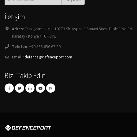
İletişim
Adres:
Fevziçakmak Mh, 10773 Sk. Aspak 3 Sanayi Sitesi Blok: E No:3/I
Karatay / Konya / TÜRKİYE
Telefon:
+90 533 656 67 20
Email:
defence@defenceport.com
Bizi Takip Edin