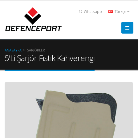
Whatsapp
Türkçe
ANASAYFA
ŞARJÖRLER
5'Li Şarjör Fıstık Kahverengi