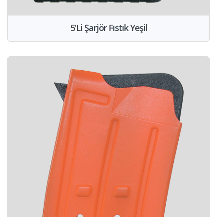
5'Li Şarjör Fıstık Yeşil