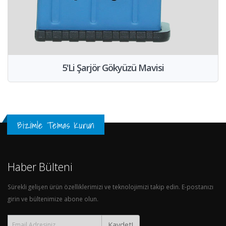
5'Li Şarjör Gökyüzü Mavisi
Bizimle Temas Kurun
Haber Bülteni
Sürekli gelişen ürün özelliklerimizi ve teknolojimizi takip edin. E-postanızı
girin ve bültenimize abone olun.
Kaydet!