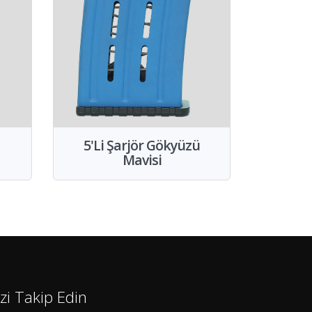
5'Li Şarjör Gökyüzü
Mavisi
izi Takip Edin