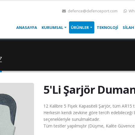
defence@defenceport.com
Wha
ANASAYFA
KURUMSAL
ÜRÜNLER
TEKNOLOJİ
SİLAH
z
5'Li Şarjör Duman
12 Kalibre 5 Fişek Kapasiteli Şarjör, tüm AR15 tipi
Herkesin kendi zevkine göre tercih edebileceği 
seçenekleriyle sunulmaktadır.
Tüm testler yapılmıştır (Düşme, Kalite Güvence, At