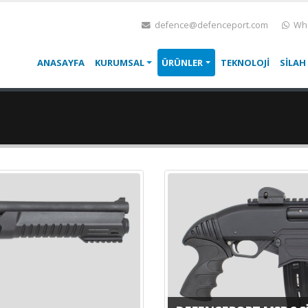
defence@defenceport.com
Wha
ANASAYFA
KURUMSAL
ÜRÜNLER
TEKNOLOJİ
SİLAH