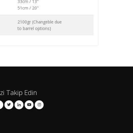
33cm / 13"
51cm / 20"
2100gr (Changeble due
to barrel options)
izi Takip Edin