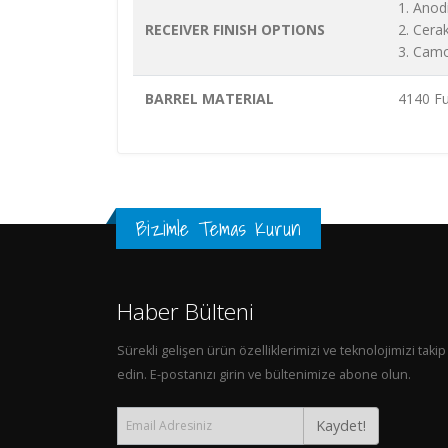
1. Anod
RECEIVER FINISH OPTIONS
2. Cera
3. Cam
BARREL MATERIAL
4140 Fu
Bizimle Temas Kurun
Haber Bülteni
Sürekli gelişen ürün özelliklerimizi ve teknolojimizi takip
edin. E-postanızı girin ve bültenimize abone olun.
Kaydet!