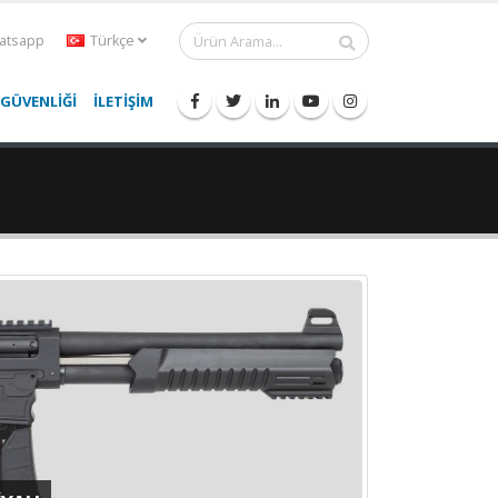
tsapp
Türkçe
 GÜVENLİĞİ
İLETİŞİM