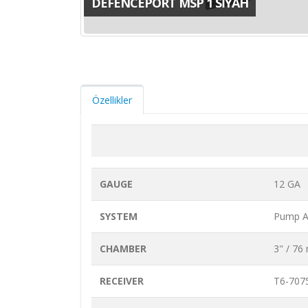
DEFENCEPORT MSP 1 SİYAH
Özellikler
GAUGE
12 GA
SYSTEM
Pump A
CHAMBER
3" / 7
RECEIVER
T6-707