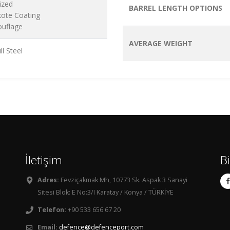
ized
BARREL LENGTH OPTIONS
kote Coating
ouflage
AVERAGE WEIGHT
ll Steel
İletişim
B
Adres:
Fevziçakmak Mh, 10773 Sk. Aspak 3 Sanayi
Sitesi Blok: E No:3/I Karatay / Konya / TÜRKİYE
Telefon:
+90 533 656 67 20
Email:
defence@defenceport.com